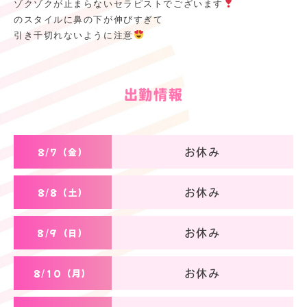
ゾクゾクが止まらないセラピストでございます
のスタイルに鼻の下が伸びすぎて
引き千切れないように注意
出勤情報
8/7（金）
お休み
8/8（土）
お休み
8/9（日）
お休み
8/10（月）
お休み