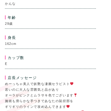
かんな
年齢
29歳
身長
162cm
カップ数
E
店長メッセージ
めーっちゃ美人で妖艶な凄腕セラピスト
若いのに大人な雰囲気と品があり
オーラがピンクとムラサキ色でございます
施術も滑らかな手つきであなたの鼠径部を
ギリギリのラインで攻め込んできます